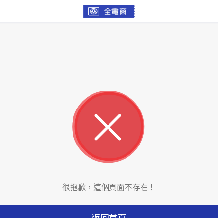
很抱歉，這個頁面不存在！
返回首頁