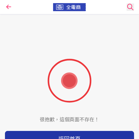
很抱歉，這個頁面不存在！
返回首頁