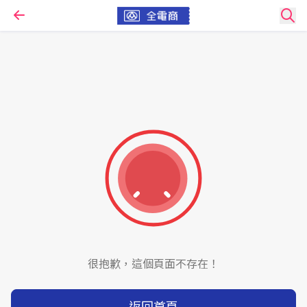
很抱歉，這個頁面不存在！
返回首頁