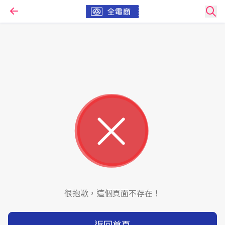
很抱歉，這個頁面不存在！
返回首頁