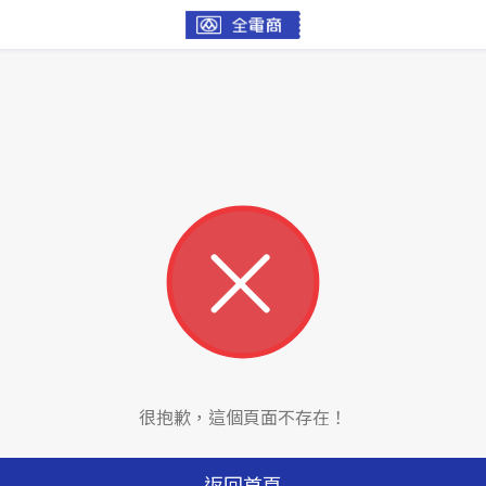
很抱歉，這個頁面不存在！
返回首頁