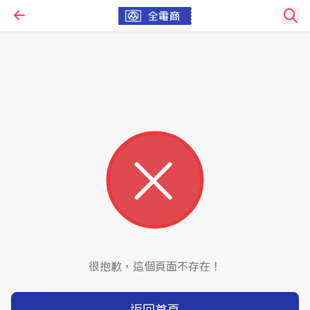
很抱歉，這個頁面不存在！
返回首頁