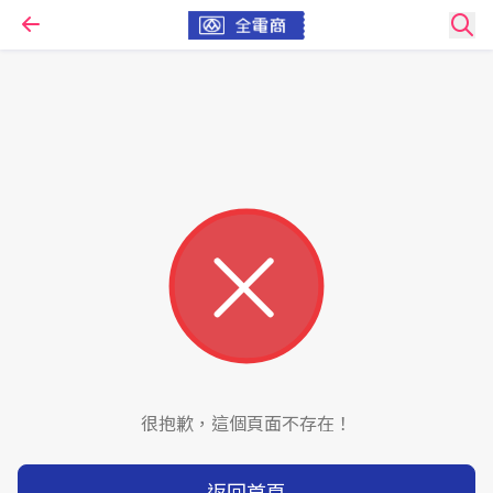
很抱歉，這個頁面不存在！
返回首頁