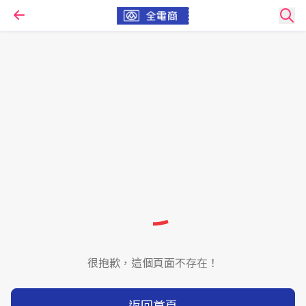
很抱歉，這個頁面不存在！
返回首頁