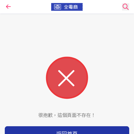
很抱歉，這個頁面不存在！
返回首頁