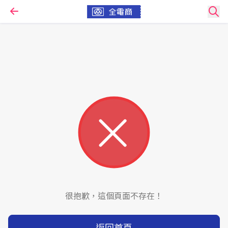
很抱歉，這個頁面不存在！
返回首頁