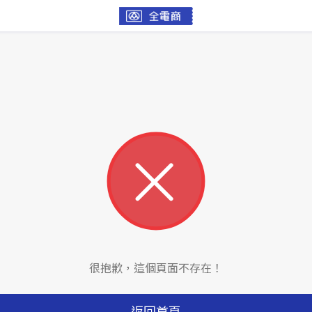
很抱歉，這個頁面不存在！
返回首頁