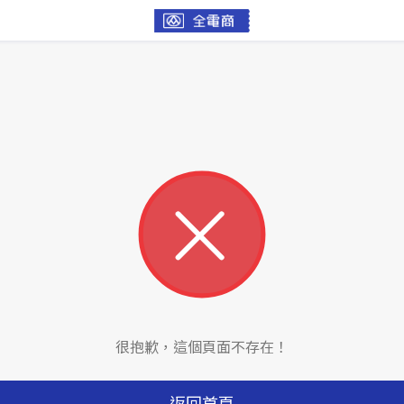
很抱歉，這個頁面不存在！
返回首頁