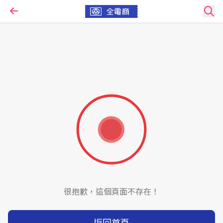
很抱歉，這個頁面不存在！
返回首頁