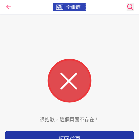
很抱歉，這個頁面不存在！
返回首頁