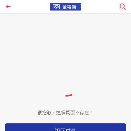
很抱歉，這個頁面不存在！
返回首頁