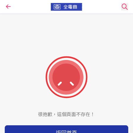
很抱歉，這個頁面不存在！
返回首頁