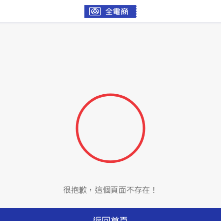
很抱歉，這個頁面不存在！
返回首頁