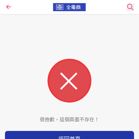
很抱歉，這個頁面不存在！
返回首頁