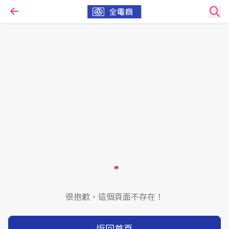
很抱歉，這個頁面不存在！
返回首頁