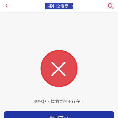
很抱歉，這個頁面不存在！
返回首頁