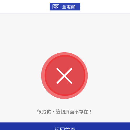
很抱歉，這個頁面不存在！
返回首頁