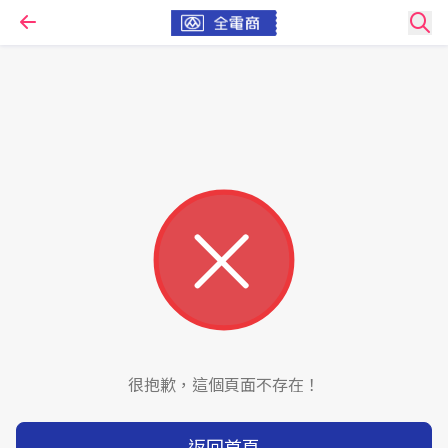
很抱歉，這個頁面不存在！
返回首頁