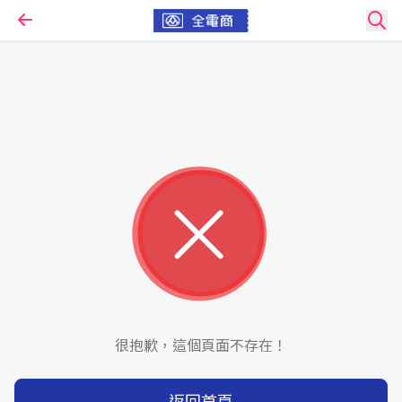
很抱歉，這個頁面不存在！
返回首頁