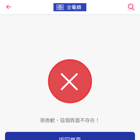
很抱歉，這個頁面不存在！
返回首頁