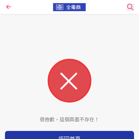
很抱歉，這個頁面不存在！
返回首頁