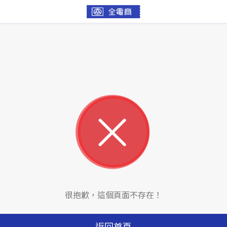
很抱歉，這個頁面不存在！
返回首頁