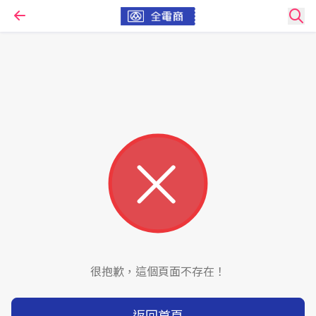
很抱歉，這個頁面不存在！
返回首頁