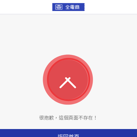
很抱歉，這個頁面不存在！
返回首頁