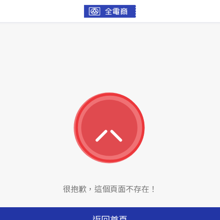
很抱歉，這個頁面不存在！
返回首頁