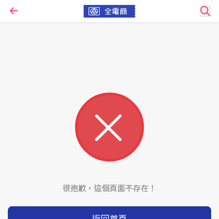
很抱歉，這個頁面不存在！
返回首頁