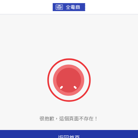
很抱歉，這個頁面不存在！
返回首頁