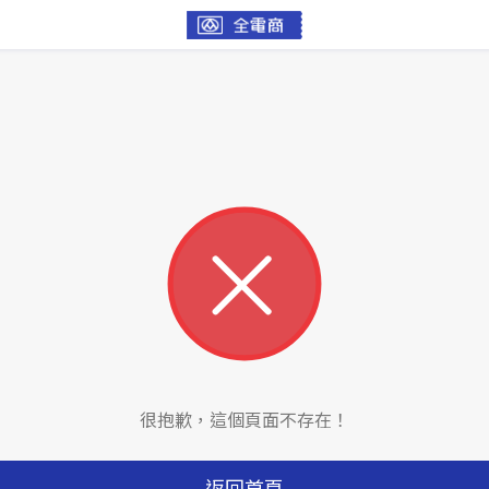
很抱歉，這個頁面不存在！
返回首頁