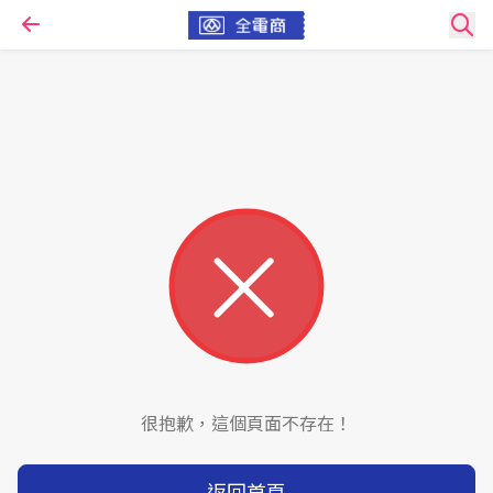
很抱歉，這個頁面不存在！
返回首頁