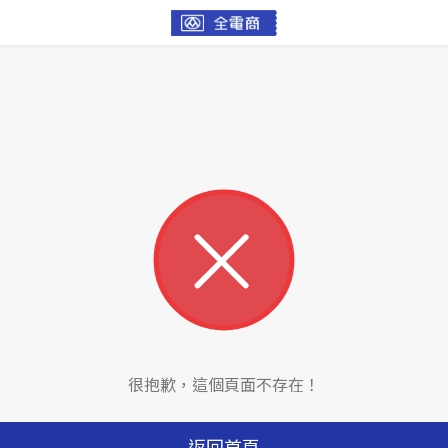
很抱歉，這個頁面不存在！
返回首頁