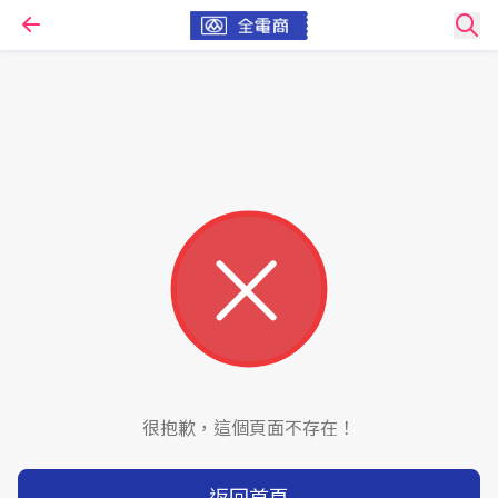
很抱歉，這個頁面不存在！
返回首頁