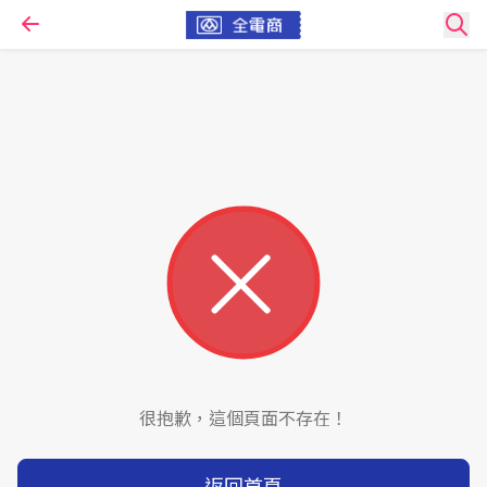
很抱歉，這個頁面不存在！
返回首頁