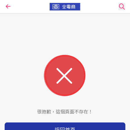
很抱歉，這個頁面不存在！
返回首頁