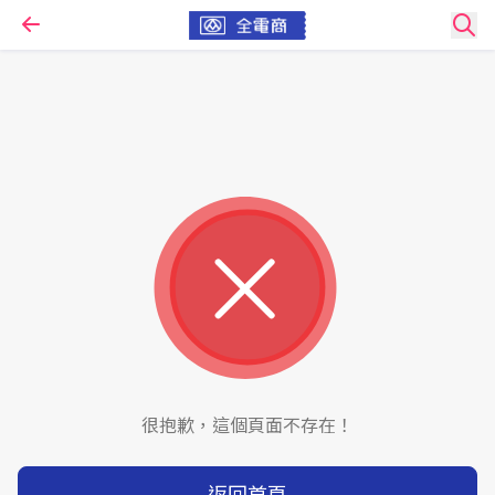
很抱歉，這個頁面不存在！
返回首頁