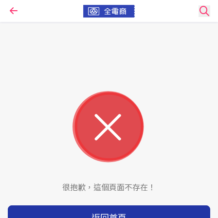
很抱歉，這個頁面不存在！
返回首頁