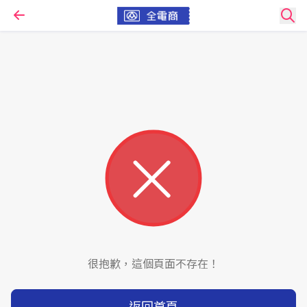
很抱歉，這個頁面不存在！
返回首頁