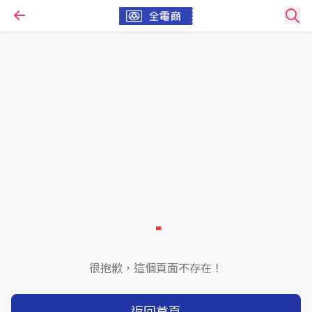
很抱歉，這個頁面不存在！
返回首頁