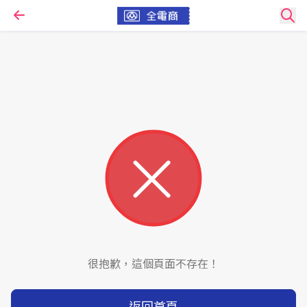
很抱歉，這個頁面不存在！
返回首頁