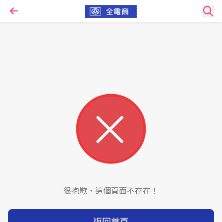
很抱歉，這個頁面不存在！
返回首頁