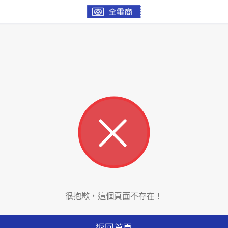
很抱歉，這個頁面不存在！
返回首頁