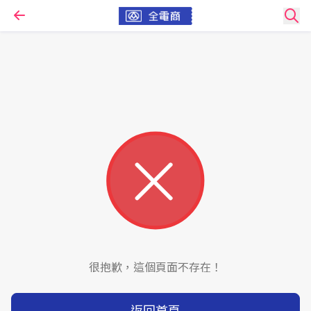
很抱歉，這個頁面不存在！
返回首頁