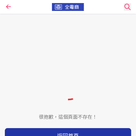
很抱歉，這個頁面不存在！
返回首頁