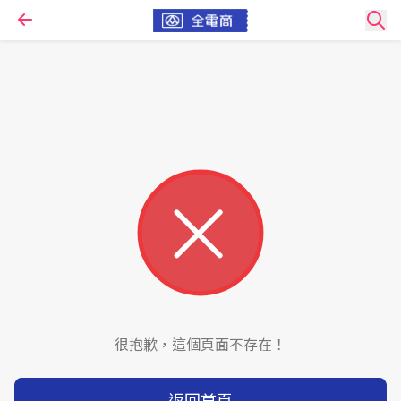
很抱歉，這個頁面不存在！
返回首頁