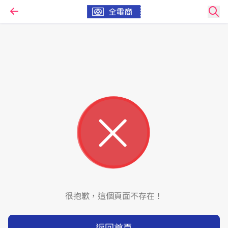
很抱歉，這個頁面不存在！
返回首頁