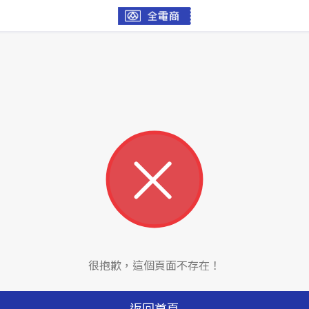
很抱歉，這個頁面不存在！
返回首頁