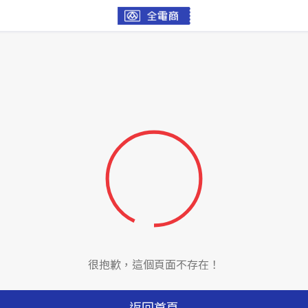
很抱歉，這個頁面不存在！
返回首頁